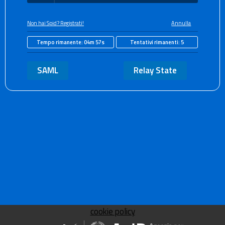
Non hai Spid? Registrati!
Annulla
Tempo rimanente:
04m 56s
Tentativi rimanenti:
5
SAML
Relay State
cookie policy