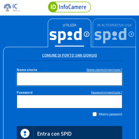
UTILIZZA
IN ALTERNATIVA USA
COMUNE DI PORTO SAN GIORGIO
Nome utente
Nome utente dimenticato ?
Password
Password dimenticata ?
Mostra password
Entra con SPID