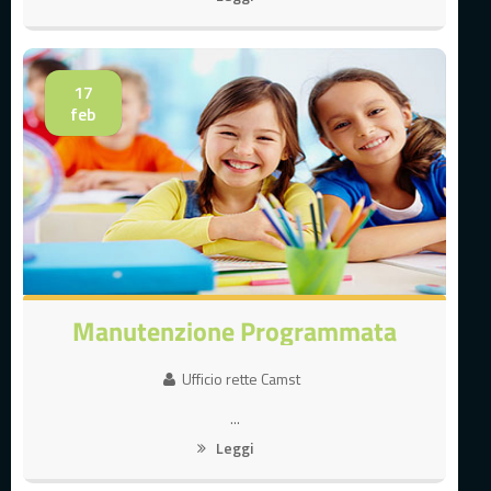
17
feb
Manutenzione Programmata
Ufficio rette Camst
...
Leggi