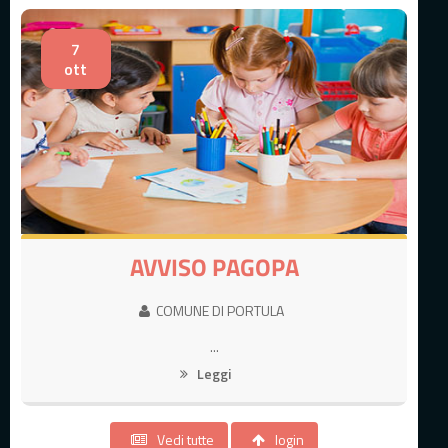
7
ott
AVVISO PAGOPA
COMUNE DI PORTULA
...
Leggi
Vedi tutte
login