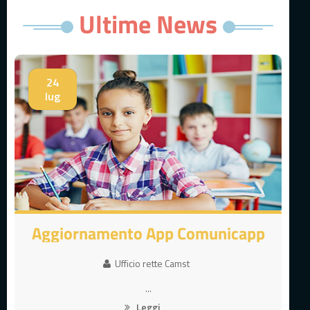
Ultime News
24
lug
Aggiornamento App Comunicapp
Ufficio rette Camst
...
Leggi